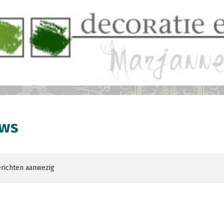
Home
Annie Sloan Chalkpaint
Verfsoo
uws
richten aanwezig