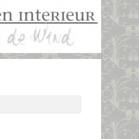
rten
Mijn verftechnieken
Contact